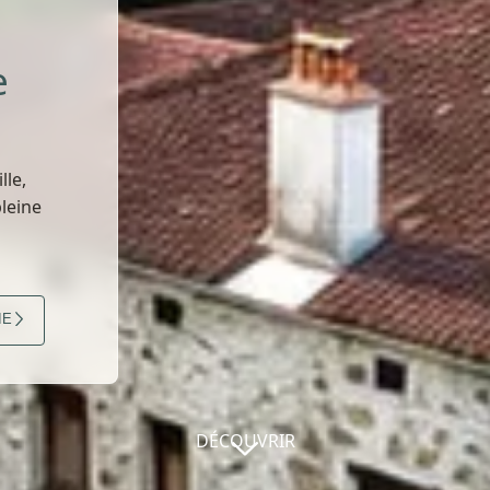
e
lle,
pleine
IE
DÉCOUVRIR