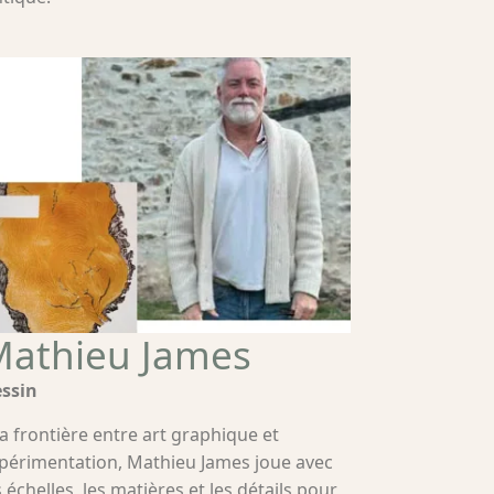
athieu James
ssin
la frontière entre art graphique et
périmentation, Mathieu James joue avec
s échelles, les matières et les détails pour