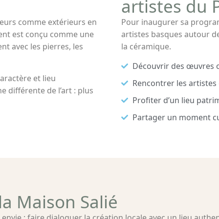
artistes du
rieurs comme extérieurs en
Pour inaugurer sa program
ment est conçu comme une
artistes basques autour de 
t avec les pierres, les
la céramique.
Découvrir des œuvres o
ractère et lieu
Rencontrer les artistes
différente de l’art : plus
Profiter d’un lieu patr
Partager un moment cul
 la Maison Salié
envie : faire dialoguer la création locale avec un lieu authe