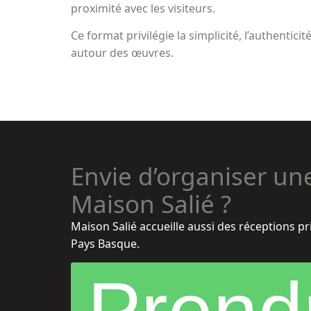
proximité avec les visiteurs.
Ce format privilégie la simplicité, l’authenticit
autour des œuvres.
Envie d’organiser un
Maison Salié ?
Maison Salié accueille aussi des réceptions pr
Pays Basque.
Prend