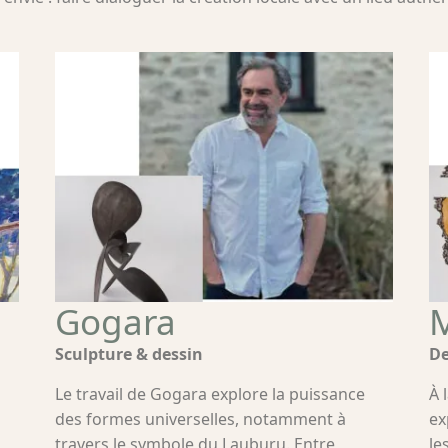
Gogara
M
Sculpture & dessin
De
Le travail de Gogara explore la puissance
À 
des formes universelles, notamment à
ex
travers le symbole du Lauburu. Entre
le