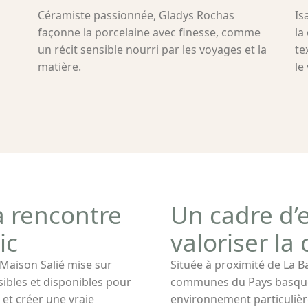
Céramiste passionnée, Gladys Rochas
Is
façonne la porcelaine avec finesse, comme
la
un récit sensible nourri par les voyages et la
te
matière.
le
a rencontre
Un cadre d’
ic
valoriser la
 Maison Salié mise sur
Située à proximité de La Ba
ssibles et disponibles pour
communes du Pays basque, 
 et créer une vraie
environnement particulière