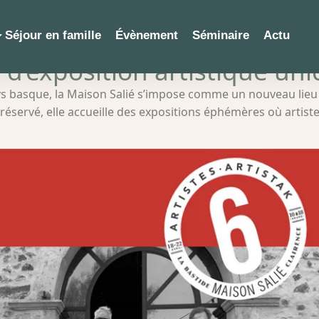
Séjour en famille
Évènement
Séminaire
Actu
u d’exposition artistique u
ys basque, la Maison Salié s’impose comme un nouveau lieu 
éservé, elle accueille des expositions éphémères où artiste